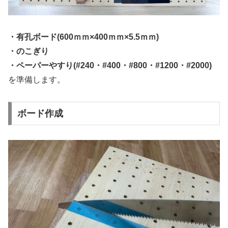
・有孔ボード(600ｍｍ×400ｍｍ×5.5ｍｍ)
・のこぎり
・ペーパーやす
り(#240・#400・#800・#1200・#2000)
を準備します。
ボード作成