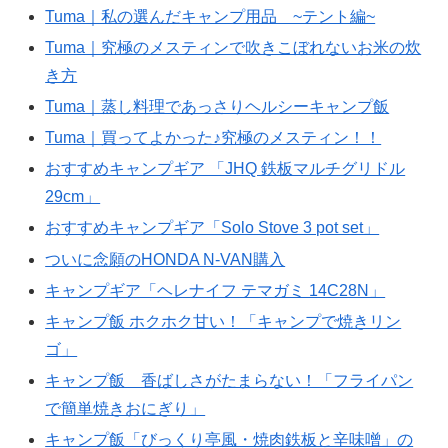
Tuma｜私の選んだキャンプ用品 ~テント編~
Tuma｜究極のメスティンで吹きこぼれないお米の炊
き方
Tuma｜蒸し料理であっさりヘルシーキャンプ飯
Tuma｜買ってよかった♪究極のメスティン！！
おすすめキャンプギア 「JHQ 鉄板マルチグリドル
29cm」
おすすめキャンプギア「Solo Stove 3 pot set」
ついに念願のHONDA N-VAN購入
キャンプギア「ヘレナイフ テマガミ 14C28N」
キャンプ飯 ホクホク甘い！「キャンプで焼きリン
ゴ」
キャンプ飯 香ばしさがたまらない！「フライパン
で簡単焼きおにぎり」
キャンプ飯「びっくり亭風・焼肉鉄板と辛味噌」の