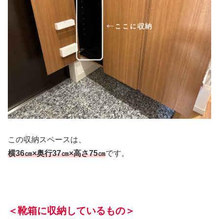
この収納スペースは、
横36㎝×奥行37㎝×高さ75㎝
です。
＜
靴箱
に
収納しているもの＞