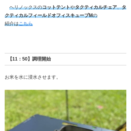
ヘリノックスの
コットテント
や
タクティカルチェア
、
タ
クティカルフィールドオフィスキューブM
の
紹介は
こちら
【11：50】調理開始
お米を水に浸水させます。