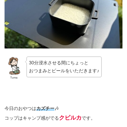
30分浸水させる間にちょっと
おつまみとビールをいただきます♪
Tuma
今日のおやつは
カズチー
🎶
クピルカ
コップはキャンプ感がでる
です。